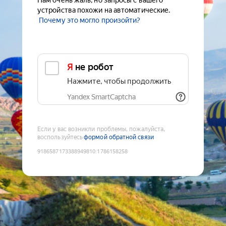
Нам очень жаль, но запросы с вашего
устройства похожи на автоматические.
Почему это могло произойти?
Я не робот
Нажмите, чтобы продолжить
Yandex SmartCaptcha
Если у вас возникли проблемы, пожалуйста,
воспользуйтесь
формой обратной связи
9186587173388949810
:
1786158258