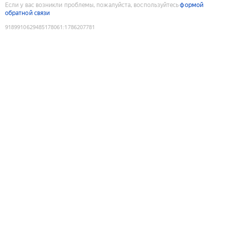
Если у вас возникли проблемы, пожалуйста, воспользуйтесь
формой
обратной связи
9189910629485178061
:
1786207781