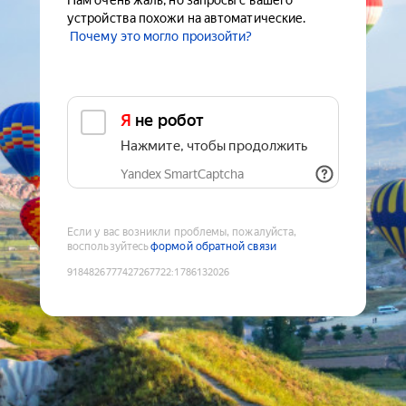
Нам очень жаль, но запросы с вашего
устройства похожи на автоматические.
Почему это могло произойти?
Я не робот
Нажмите, чтобы продолжить
Yandex SmartCaptcha
Если у вас возникли проблемы, пожалуйста,
воспользуйтесь
формой обратной связи
9184826777427267722
:
1786132026