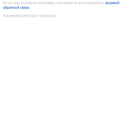
Если у вас возникли проблемы, пожалуйста, воспользуйтесь
формой
обратной связи
9182968355078747328
:
1786104333