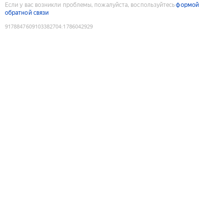
Если у вас возникли проблемы, пожалуйста, воспользуйтесь
формой
обратной связи
9178847609103382704
:
1786042929