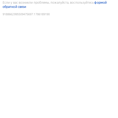
Если у вас возникли проблемы, пожалуйста, воспользуйтесь
формой
обратной связи
9188662995509475697
:
1786189190