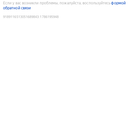
Если у вас возникли проблемы, пожалуйста, воспользуйтесь
формой
обратной связи
9189116513051689843
:
1786195948