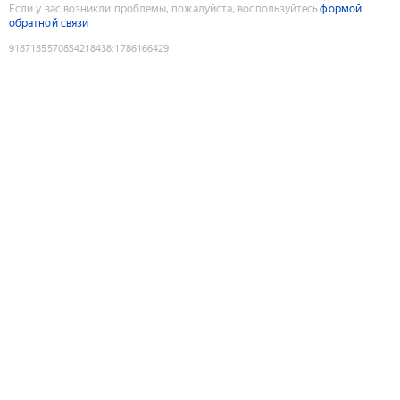
Если у вас возникли проблемы, пожалуйста, воспользуйтесь
формой
обратной связи
9187135570854218438
:
1786166429