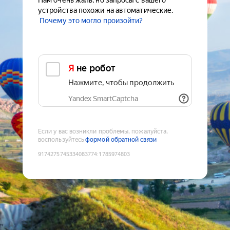
Нам очень жаль, но запросы с вашего
устройства похожи на автоматические.
Почему это могло произойти?
Я не робот
Нажмите, чтобы продолжить
Yandex SmartCaptcha
Если у вас возникли проблемы, пожалуйста,
воспользуйтесь
формой обратной связи
9174275745334083774
:
1785974803