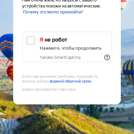
Нам очень жаль, но запросы с вашего
устройства похожи на автоматические.
Почему это могло произойти?
Я не робот
Нажмите, чтобы продолжить
Yandex SmartCaptcha
Если у вас возникли проблемы, пожалуйста,
воспользуйтесь
формой обратной связи
9183611491532852794
:
1786113916