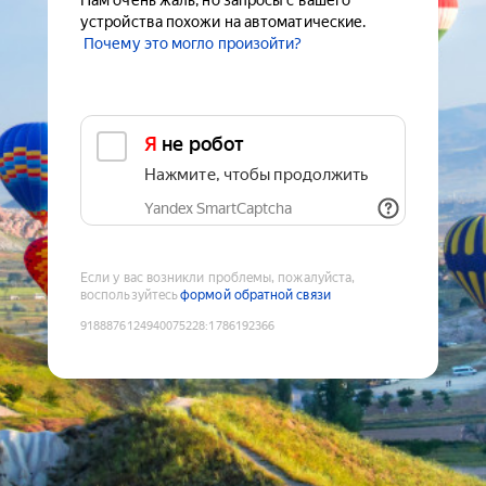
Нам очень жаль, но запросы с вашего
устройства похожи на автоматические.
Почему это могло произойти?
Я не робот
Нажмите, чтобы продолжить
Yandex SmartCaptcha
Если у вас возникли проблемы, пожалуйста,
воспользуйтесь
формой обратной связи
9188876124940075228
:
1786192366