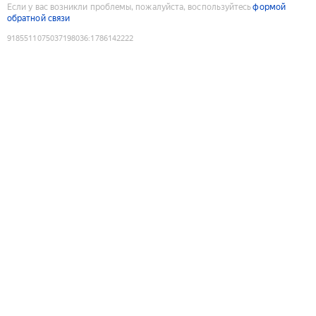
Если у вас возникли проблемы, пожалуйста, воспользуйтесь
формой
обратной связи
9185511075037198036
:
1786142222