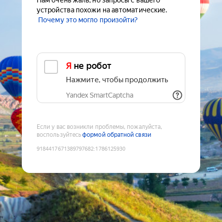
Нам очень жаль, но запросы с вашего
устройства похожи на автоматические.
Почему это могло произойти?
Я не робот
Нажмите, чтобы продолжить
Yandex SmartCaptcha
Если у вас возникли проблемы, пожалуйста,
воспользуйтесь
формой обратной связи
9184417671389797682
:
1786125930