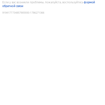
Если у вас возникли проблемы, пожалуйста, воспользуйтесь
формой
обратной связи
9194177734857905930
:
1786271366