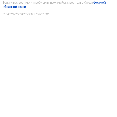
Если у вас возникли проблемы, пожалуйста, воспользуйтесь
формой
обратной связи
9194829726934295860
:
1786281081