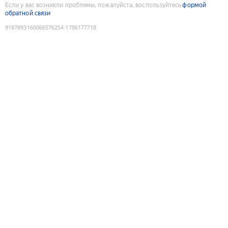
Если у вас возникли проблемы, пожалуйста, воспользуйтесь
формой
обратной связи
9187893160066576254
:
1786177718