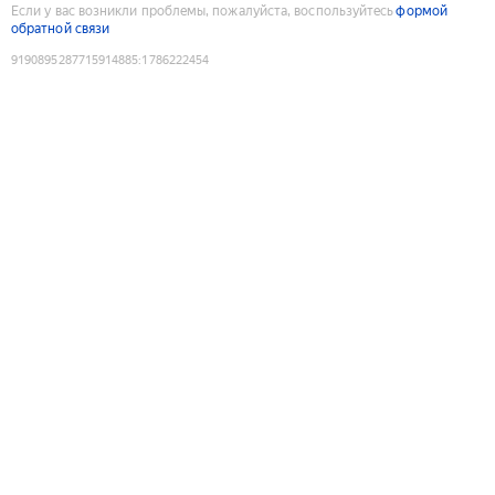
Если у вас возникли проблемы, пожалуйста, воспользуйтесь
формой
обратной связи
9190895287715914885
:
1786222454