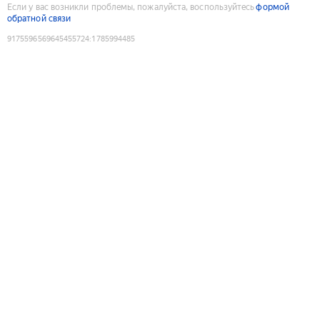
Если у вас возникли проблемы, пожалуйста, воспользуйтесь
формой
обратной связи
9175596569645455724
:
1785994485