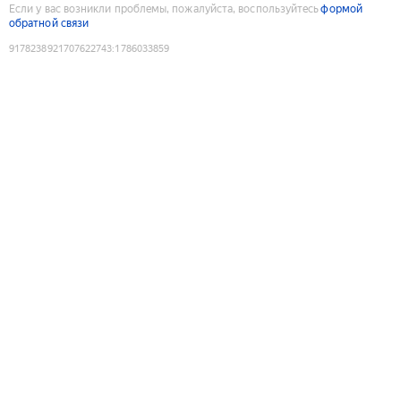
Если у вас возникли проблемы, пожалуйста, воспользуйтесь
формой
обратной связи
9178238921707622743
:
1786033859