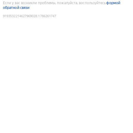
Если у вас возникли проблемы, пожалуйста, воспользуйтесь
формой
обратной связи
9193532214627969028
:
1786261747