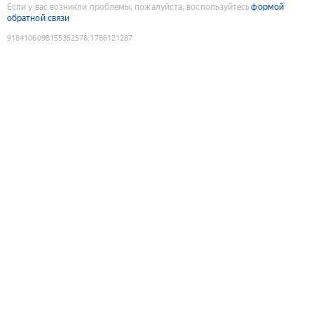
Если у вас возникли проблемы, пожалуйста, воспользуйтесь
формой
обратной связи
9184106098155352576
:
1786121287