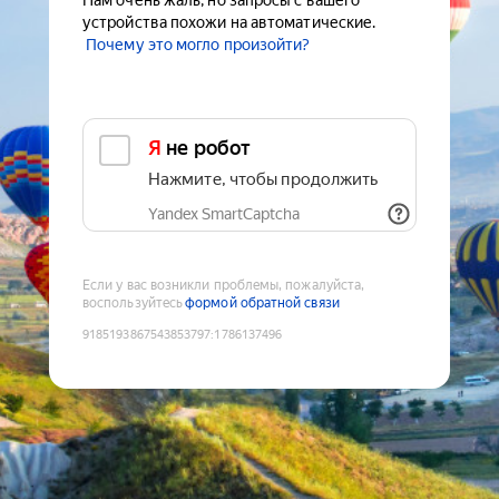
Нам очень жаль, но запросы с вашего
устройства похожи на автоматические.
Почему это могло произойти?
Я не робот
Нажмите, чтобы продолжить
Yandex SmartCaptcha
Если у вас возникли проблемы, пожалуйста,
воспользуйтесь
формой обратной связи
9185193867543853797
:
1786137496