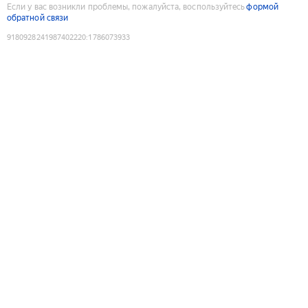
Если у вас возникли проблемы, пожалуйста, воспользуйтесь
формой
обратной связи
9180928241987402220
:
1786073933