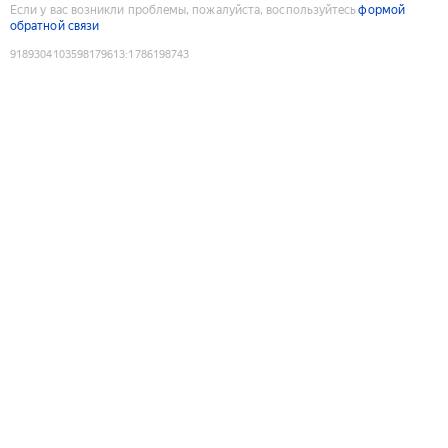
Если у вас возникли проблемы, пожалуйста, воспользуйтесь
формой
обратной связи
9189304103598179613
:
1786198743