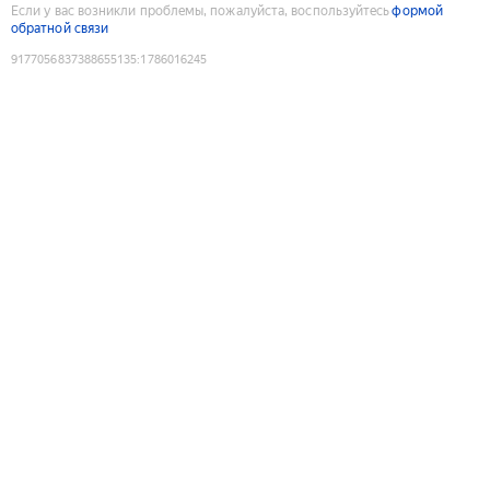
Если у вас возникли проблемы, пожалуйста, воспользуйтесь
формой
обратной связи
9177056837388655135
:
1786016245