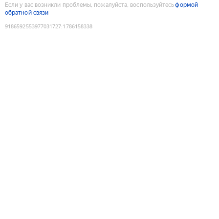
Если у вас возникли проблемы, пожалуйста, воспользуйтесь
формой
обратной связи
9186592553977031727
:
1786158338