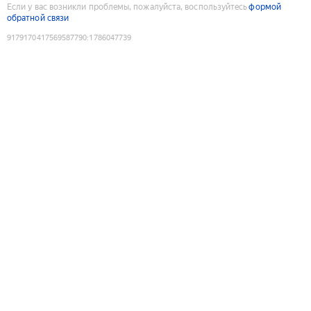
Если у вас возникли проблемы, пожалуйста, воспользуйтесь
формой
обратной связи
9179170417569587790
:
1786047739