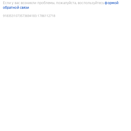
Если у вас возникли проблемы, пожалуйста, воспользуйтесь
формой
обратной связи
9183531073573694183
:
1786112718