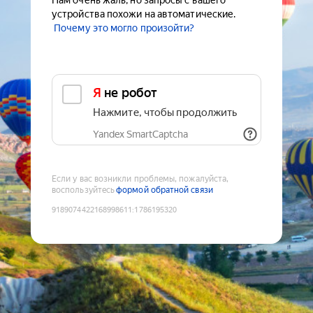
Нам очень жаль, но запросы с вашего
устройства похожи на автоматические.
Почему это могло произойти?
Я не робот
Нажмите, чтобы продолжить
Yandex SmartCaptcha
Если у вас возникли проблемы, пожалуйста,
воспользуйтесь
формой обратной связи
9189074422168998611
:
1786195320