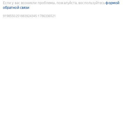
Если у вас возникли проблемы, пожалуйста, воспользуйтесь
формой
обратной связи
9198550251883924345
:
1786336521