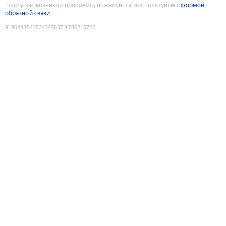
Если у вас возникли проблемы, пожалуйста, воспользуйтесь
формой
обратной связи
9190443543524347657
:
1786215722