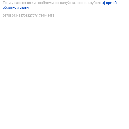
Если у вас возникли проблемы, пожалуйста, воспользуйтесь
формой
обратной связи
9178896345170332707
:
1786043655