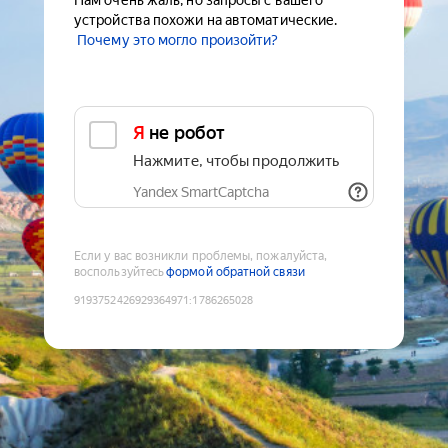
Нам очень жаль, но запросы с вашего
устройства похожи на автоматические.
Почему это могло произойти?
Я не робот
Нажмите, чтобы продолжить
Yandex SmartCaptcha
Если у вас возникли проблемы, пожалуйста,
воспользуйтесь
формой обратной связи
9193752426929364971
:
1786265028