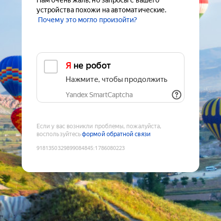
Нам очень жаль, но запросы с вашего
устройства похожи на автоматические.
Почему это могло произойти?
Я не робот
Нажмите, чтобы продолжить
Yandex SmartCaptcha
Если у вас возникли проблемы, пожалуйста,
воспользуйтесь
формой обратной связи
9181350329899084845
:
1786080223