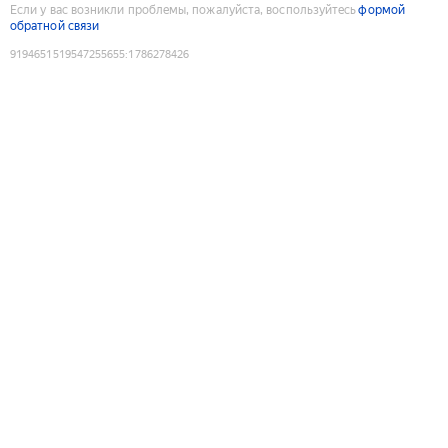
Если у вас возникли проблемы, пожалуйста, воспользуйтесь
формой
обратной связи
9194651519547255655
:
1786278426