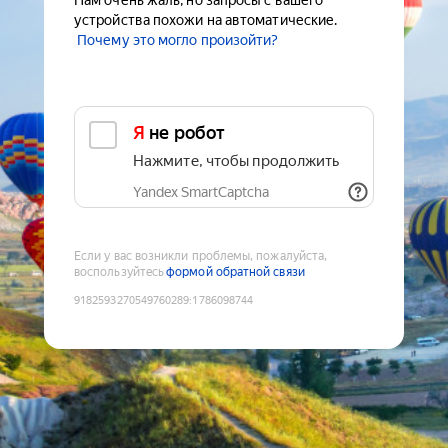
Нам очень жаль, но запросы с вашего
устройства похожи на автоматические.
Почему это могло произойти?
Я не робот
Нажмите, чтобы продолжить
Yandex SmartCaptcha
Если у вас возникли проблемы, пожалуйста,
воспользуйтесь
формой обратной связи
9182593270549760289
:
1786098744