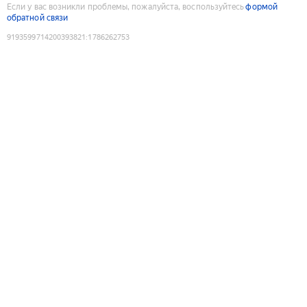
Если у вас возникли проблемы, пожалуйста, воспользуйтесь
формой
обратной связи
9193599714200393821
:
1786262753