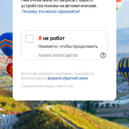
Нам очень жаль, но запросы с вашего
устройства похожи на автоматические.
Почему это могло произойти?
Я не робот
Нажмите, чтобы продолжить
Yandex SmartCaptcha
Если у вас возникли проблемы, пожалуйста,
воспользуйтесь
формой обратной связи
9184767891881476943
:
1786131148