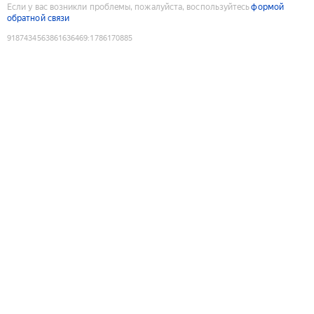
Если у вас возникли проблемы, пожалуйста, воспользуйтесь
формой
обратной связи
9187434563861636469
:
1786170885