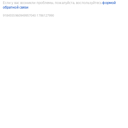
Если у вас возникли проблемы, пожалуйста, воспользуйтесь
формой
обратной связи
9184555960949957040
:
1786127990