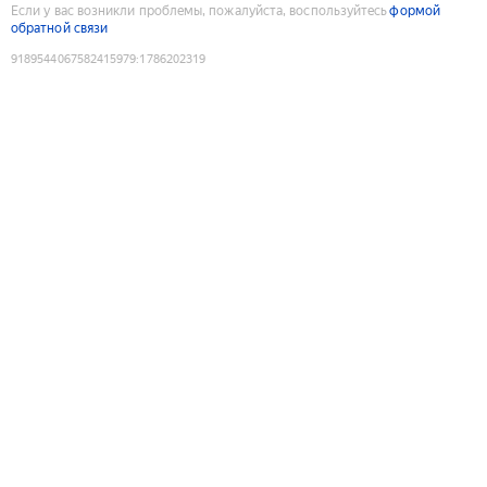
Если у вас возникли проблемы, пожалуйста, воспользуйтесь
формой
обратной связи
9189544067582415979
:
1786202319