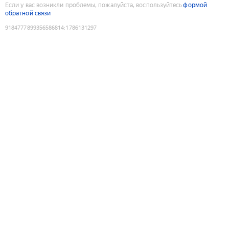
Если у вас возникли проблемы, пожалуйста, воспользуйтесь
формой
обратной связи
9184777899356586814
:
1786131297