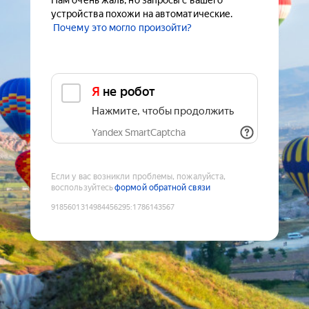
Нам очень жаль, но запросы с вашего
устройства похожи на автоматические.
Почему это могло произойти?
Я не робот
Нажмите, чтобы продолжить
Yandex SmartCaptcha
Если у вас возникли проблемы, пожалуйста,
воспользуйтесь
формой обратной связи
9185601314984456295
:
1786143567