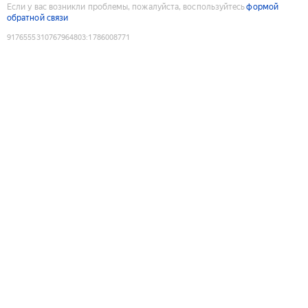
Если у вас возникли проблемы, пожалуйста, воспользуйтесь
формой
обратной связи
9176555310767964803
:
1786008771