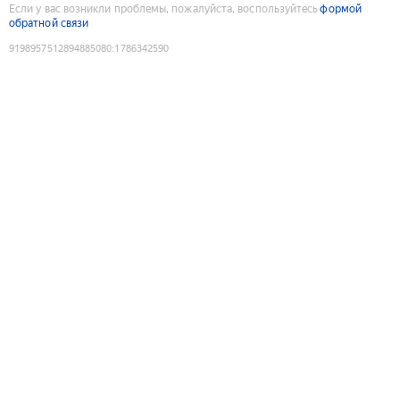
Если у вас возникли проблемы, пожалуйста, воспользуйтесь
формой
обратной связи
9198957512894885080
:
1786342590