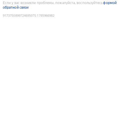
Если у вас возникли проблемы, пожалуйста, воспользуйтесь
формой
обратной связи
9173750899724695075
:
1785966982