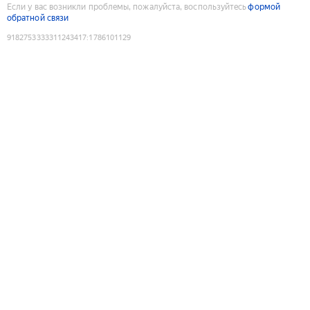
Если у вас возникли проблемы, пожалуйста, воспользуйтесь
формой
обратной связи
9182753333311243417
:
1786101129