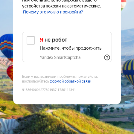
Нам очень жаль, но запросы с вашего
устройства похожи на автоматические.
Почему это могло произойти?
Я не робот
Нажмите, чтобы продолжить
Yandex SmartCaptcha
Если у вас возникли проблемы, пожалуйста,
воспользуйтесь
формой обратной связи
9183640004277891937
:
1786114341