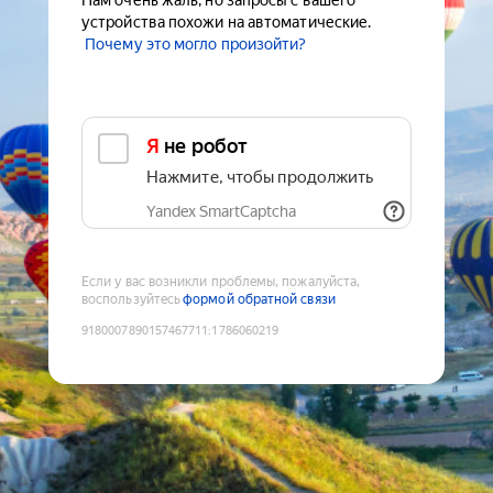
Нам очень жаль, но запросы с вашего
устройства похожи на автоматические.
Почему это могло произойти?
Я не робот
Нажмите, чтобы продолжить
Yandex SmartCaptcha
Если у вас возникли проблемы, пожалуйста,
воспользуйтесь
формой обратной связи
9180007890157467711
:
1786060219