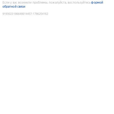
Если у вас возникли проблемы, пожалуйста, воспользуйтесь
формой
обратной связи
9193023186648614457
:
1786254162